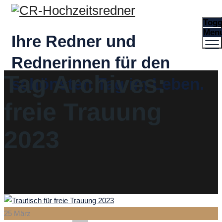
Togg
Men
Ihre Redner und
Rednerinnen für den
Tag Archives:
schönsten Tag im Leben.
freie Trauung
2023
25
März