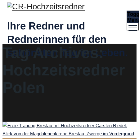
Togg
Men
Ihre Redner und
Rednerinnen für den
Tag Archives:
schönsten Tag im Leben.
Hochzeitsredner
Polen