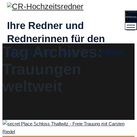
Togg
Men
Ihre Redner und
Rednerinnen für den
Tag Archives:
schönsten Tag im Leben.
Trauungen
weltweit