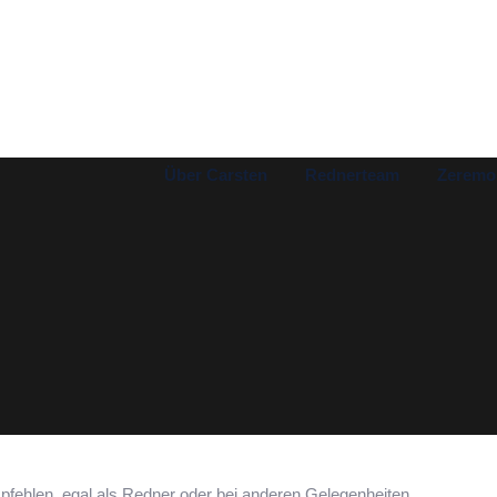
Über Carsten
Rednerteam
Zeremo
pfehlen, egal als Redner oder bei anderen Gelegenheiten.