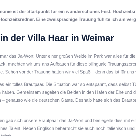
monie ist der Startpunkt für ein wunderschönes Fest. Hochzeits
 Hochzeitsredner. Eine zweisprachige Trauung führte ich am v
n der Villa Haar in Weimar
imar das Ja-Wort. Unter einer großen Weide im Park war alles für d
päck, machten wir uns ans Aufbauen für diese bilinguale Trauungsze
ge. Schon vor der Trauung hatten wir viel Spaß – denn das ist für un
 ein tolles Brautpaar. Die Situation war so entspannt, dass selbs
 haben. Gemeinsam segelten die Beiden in den Hafen der Ehe und d
n – genauso wie die deutschen Gäste. Deshalb hatte sich das Brautp
n gab sich unsere Brautpaar das Ja-Wort und besiegelte dies mit e
liches Talent. Neben Englisch beherrscht sie auch noch italienisch und