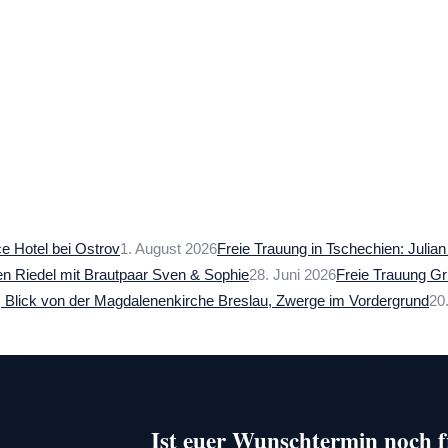
1. August 2026
Freie Trauung in Tschechien: Julia
28. Juni 2026
Freie Trauung G
20
Ist euer Wunschtermin noch f