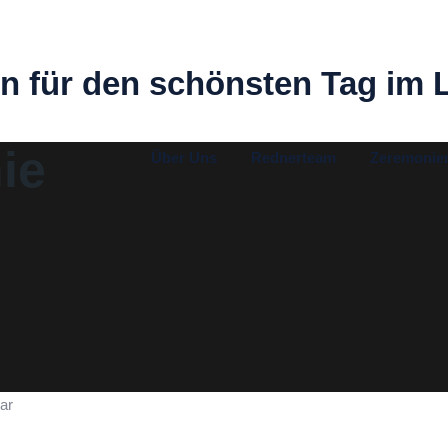
n für den schönsten Tag im 
ie
Über Uns
Rednerteam
Zeremonie
n