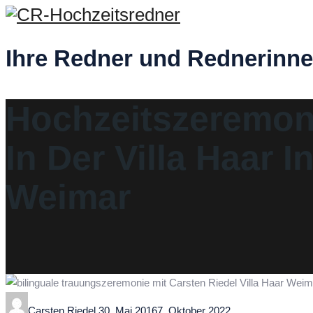
Ihre Redner und Rednerinne
Hochzeitszeremon
In Der Villa Haar I
Weimar
Author
Posted
Carsten Riedel
30. Mai 2016
7. Oktober 2022