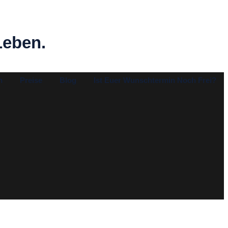
Leben.
n
Preise
Blog
Ist Euer Wunschtermin Noch Frei?