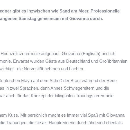
redner gibt es inzwischen wie Sand am Meer. Professionelle
ergangenen Samstag gemeinsam mit Giovanna durch.
ie Hochzeitszeremonie aufgebaut. Giovanna (Englisch) und ich
remonie. Erwartet wurden Gäste aus Deutschland und Großbritannien
s wichtig – die Nervosität nehmen und Lachen.
t Töchterchen Maya auf dem Schoß der Braut während der Rede
as in zwei Sprachen, denn Annes Schwiegereltern und die
aar auch für das Konzept der bilingualen Trauungszeremonie
inem Kuss. Mir persönlich macht es immer viel Spaß mit Giovanna
 die Trauungen, die sie als Hauptrednerin durchführt sind ebenfalls