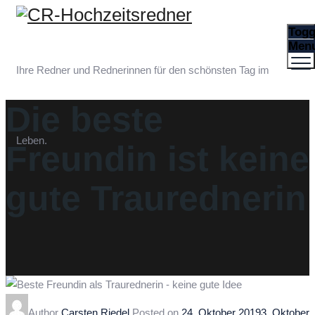
Togg
Men
Ihre Redner und Rednerinnen für den schönsten Tag im
Die beste
Leben.
Freundin ist keine
gute Traurednerin
Author
Carsten Riedel
Posted on
24. Oktober 2019
3. Oktober