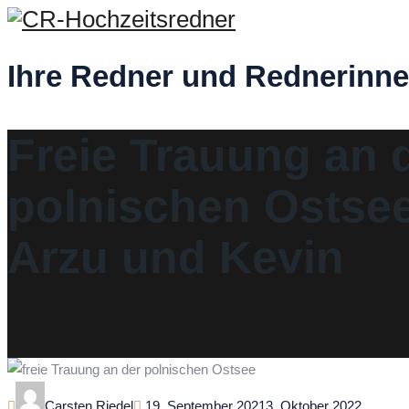
Ihre Redner und Rednerinne
Freie Trauung an 
polnischen Ostsee
Arzu und Kevin
Author
Posted
Carsten Riedel
19. September 2021
3. Oktober 2022