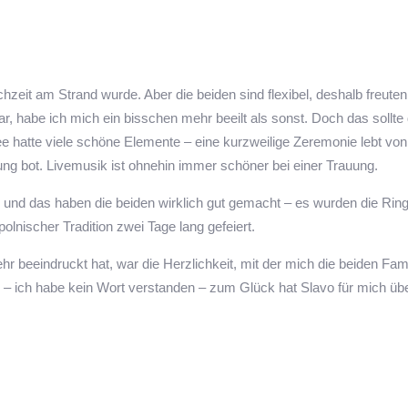
chzeit am Strand wurde. Aber die beiden sind flexibel, deshalb freuten
war, habe ich mich ein bisschen mehr beeilt als sonst. Doch das sollt
ee hatte viele schöne Elemente – eine kurzweilige Zeremonie lebt vo
ng bot. Livemusik ist ohnehin immer schöner bei einer Trauung.
n und das haben die beiden wirklich gut gemacht – es wurden die Rin
olnischer Tradition zwei Tage lang gefeiert.
hr beeindruckt hat, war die Herzlichkeit, mit der mich die beiden F
h – ich habe kein Wort verstanden – zum Glück hat Slavo für mich üb