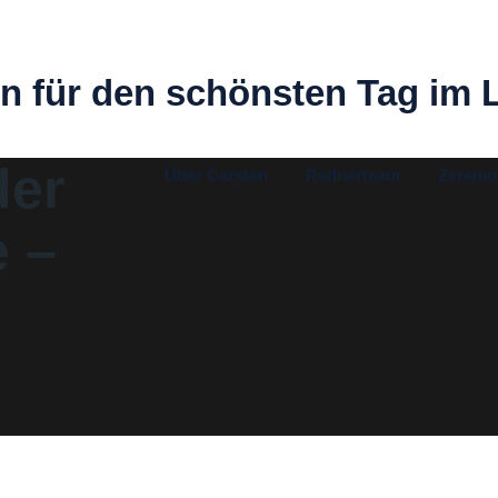
n für den schönsten Tag im 
der
Über Carsten
Rednerteam
Zeremo
 –